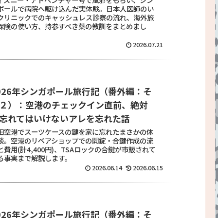
ポールで病院へ駆け込んだ実体験。日本人医師のい
クリニックでのキャッシュレス診察の流れ、海外旅
保険の使い方、持参すべき薬の教訓をまとめまし
。
2026.07.21
026年シンガポール旅行記（番外編：そ
２）：空港のチェックイン直前、絶対
忘れてはいけないアレを忘れた話
田空港でスーツケースの鍵を家に忘れたまさかの体
談。空港のリペアショップでの開錠・合鍵作成の流
と費用(計4,400円)、TSAロックの合鍵が市販されて
る事実まで解説します。
2026.06.14
2026.06.15
026年シンガポール旅行記（番外編：そ