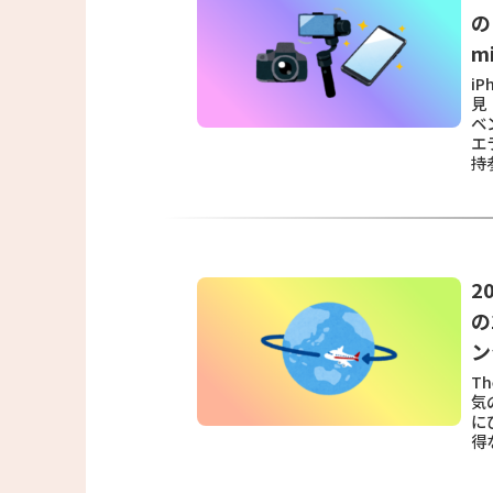
の
mi
i
見
ベ
エ
持
2
の
ン
Th
気
に
得