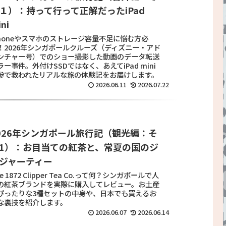
１）：持って行って正解だったiPad
ni
Phoneやスマホのストレージ容量不足に悩む方必
！2026年シンガポールクルーズ（ディズニー・アド
ンチャー号）でのショー撮影した動画のデータ転送
ラー事件。外付けSSDではなく、あえてiPad mini
参で救われたリアルな旅の体験記をお届けします。
2026.06.11
2026.07.22
026年シンガポール旅行記（観光編：そ
1）：お目当ての紅茶と、常夏の国のジ
ジャーティー
e 1872 Clipper Tea Co.って何？シンガポールで人
の紅茶ブランドを実際に購入してレビュー。お土産
ぴったりな3種セットの中身や、日本でも買えるお
な裏技を紹介します。
2026.06.07
2026.06.14