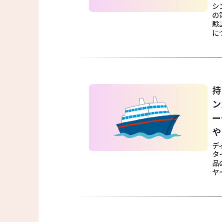
シ
の
験
に
持
ン
ー
や
デ
タ
品
ヤ