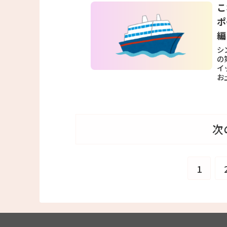
こ
ポ
編
シ
の
イ
お
次
1