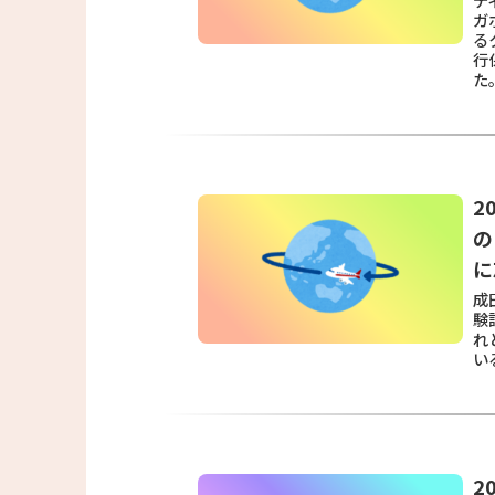
ガ
る
行
た
2
の
に
成
験
れ
い
2