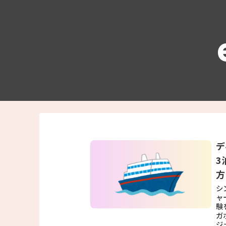
デ
3
方
シ
ャ
験
ガ
ジ